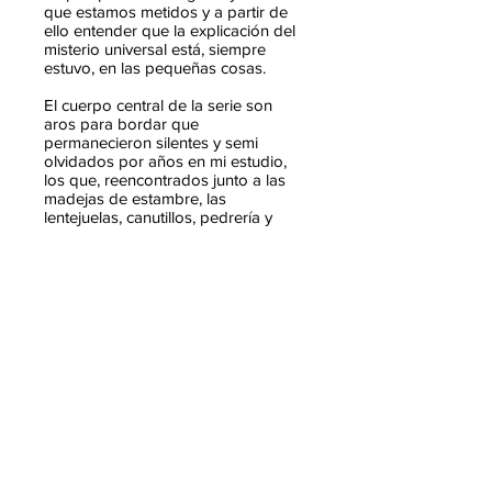
que estamos metidos y a partir de
ello entender que la explicación del
misterio universal está, siempre
estuvo, en las pequeñas cosas.
El cuerpo central de la serie son
aros para bordar que
permanecieron silentes y semi
olvidados por años en mi estudio,
los que, reencontrados junto a las
madejas de estambre, las
lentejuelas, canutillos, pedrería y
otros tantos materiales que
aparecieron también y que ahora
debido al confinamiento y la
recurrencia de mi encuentro diario
con mis vecinos del jardín: arañas,
moscas, abejas, mariposas y
escarabajos; me fueron
aproximando a resolver “pintar con
hilos” sobre fieltro. El elemento final
proviene -no sin paradoja- de lo
estéticamente atractivo que resulta la
representación gráfico-científica del
virus del COVID-19, aunque a decir
verdad podría tratarse de cualquiera